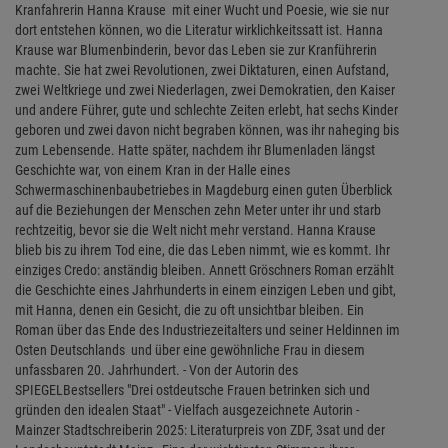
Kranfahrerin Hanna Krause  mit einer Wucht und Poesie, wie sie nur
dort entstehen können, wo die Literatur wirklichkeitssatt ist. Hanna
Krause war Blumenbinderin, bevor das Leben sie zur Kranführerin
machte. Sie hat zwei Revolutionen, zwei Diktaturen, einen Aufstand,
zwei Weltkriege und zwei Niederlagen, zwei Demokratien, den Kaiser
und andere Führer, gute und schlechte Zeiten erlebt, hat sechs Kinder
geboren und zwei davon nicht begraben können, was ihr naheging bis
zum Lebensende. Hatte später, nachdem ihr Blumenladen längst
Geschichte war, von einem Kran in der Halle eines
Schwermaschinenbaubetriebes in Magdeburg einen guten Überblick
auf die Beziehungen der Menschen zehn Meter unter ihr und starb
rechtzeitig, bevor sie die Welt nicht mehr verstand. Hanna Krause
blieb bis zu ihrem Tod eine, die das Leben nimmt, wie es kommt. Ihr
einziges Credo: anständig bleiben. Annett Gröschners Roman erzählt
die Geschichte eines Jahrhunderts in einem einzigen Leben und gibt,
mit Hanna, denen ein Gesicht, die zu oft unsichtbar bleiben. Ein
Roman über das Ende des Industriezeitalters und seiner Heldinnen im
Osten Deutschlands  und über eine gewöhnliche Frau in diesem
unfassbaren 20. Jahrhundert. - Von der Autorin des
SPIEGELBestsellers "Drei ostdeutsche Frauen betrinken sich und
gründen den idealen Staat" - Vielfach ausgezeichnete Autorin -
Mainzer Stadtschreiberin 2025: Literaturpreis von ZDF, 3sat und der