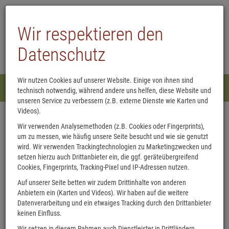
Kaulsdorfer Buchhandlung
Wir respektieren den
Datenschutz
Wir nutzen Cookies auf unserer Website. Einige von ihnen sind
Menü
technisch notwendig, während andere uns helfen, diese Website und
0
unseren Service zu verbessern (z.B. externe Dienste wie Karten und
Videos).
Leseprobe zum eBook
Wir verwenden Analysemethoden (z.B. Cookies oder Fingerprints),
um zu messen, wie häufig unsere Seite besucht und wie sie genutzt
wird. Wir verwenden Trackingtechnologien zu Marketingzwecken und
setzen hierzu auch Drittanbieter ein, die ggf. geräteübergreifend
Cookies, Fingerprints, Tracking-Pixel und IP-Adressen nutzen.
Auf unserer Seite betten wir zudem Drittinhalte von anderen
Anbietern ein (Karten und Videos). Wir haben auf die weitere
Datenverarbeitung und ein etwaiges Tracking durch den Drittanbieter
keinen Einfluss.
Wir setzen in diesem Rahmen auch Dienstleister in Drittländern