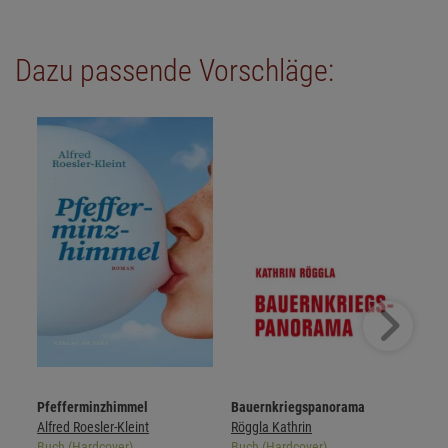
Dazu passende Vorschläge:
Pfefferminzhimmel
Bauernkriegspanorama
Alfred Roesler-Kleint
Röggla Kathrin
Buch (Hardcover)
Buch (Hardcover)