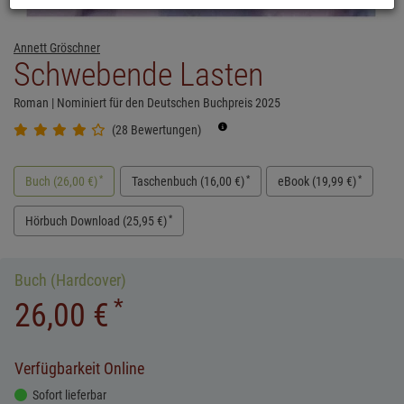
Annett Gröschner
Schwebende Lasten
Roman | Nominiert für den Deutschen Buchpreis 2025
(28 Bewertungen)
*
*
*
Buch
(
26,00 €
)
Taschenbuch
(
16,00 €
)
eBook
(
19,99 €
)
*
Hörbuch Download
(
25,95 €
)
Buch (Hardcover)
*
26,00 €
Verfügbarkeit Online
Sofort lieferbar